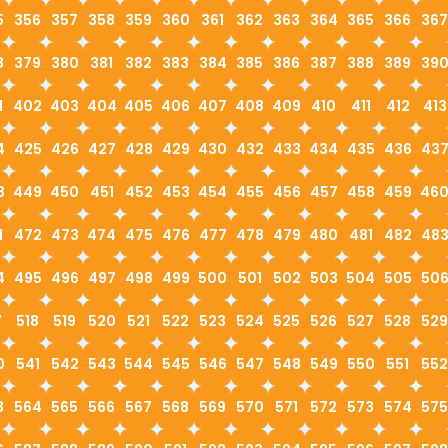
5
356
357
358
359
360
361
362
363
364
365
366
367
8
379
380
381
382
383
384
385
386
387
388
389
39
1
402
403
404
405
406
407
408
409
410
411
412
413
4
425
426
427
428
429
430
432
433
434
435
436
43
8
449
450
451
452
453
454
455
456
457
458
459
46
1
472
473
474
475
476
477
478
479
480
481
482
48
4
495
496
497
498
499
500
501
502
503
504
505
50
7
518
519
520
521
522
523
524
525
526
527
528
529
0
541
542
543
544
545
546
547
548
549
550
551
552
3
564
565
566
567
568
569
570
571
572
573
574
575