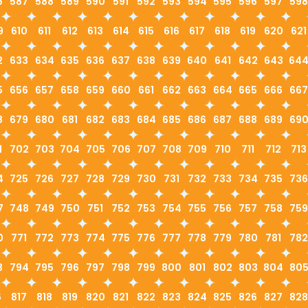
6
587
588
589
590
591
592
593
594
595
596
597
598
9
610
611
612
613
614
615
616
617
618
619
620
621
2
633
634
635
636
637
638
639
640
641
642
643
64
5
656
657
658
659
660
661
662
663
664
665
666
667
8
679
680
681
682
683
684
685
686
687
688
689
69
1
702
703
704
705
706
707
708
709
710
711
712
713
4
725
726
727
728
729
730
731
732
733
734
735
736
7
748
749
750
751
752
753
754
755
756
757
758
759
0
771
772
773
774
775
776
777
778
779
780
781
782
3
794
795
796
797
798
799
800
801
802
803
804
80
6
817
818
819
820
821
822
823
824
825
826
827
828