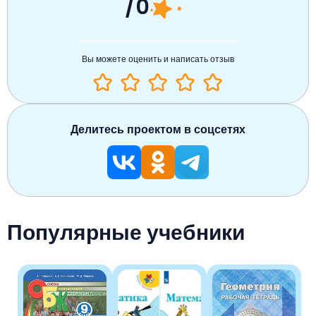
/0
Вы можете оценить и написать отзыв
Делитесь проектом в соцсетях
Популярные учебники