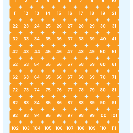
1
2
3
4
5
6
7
8
9
10
11
12
13
14
15
16
17
18
19
21
22
23
24
25
26
27
28
29
30
31
32
33
34
35
36
37
38
39
40
41
42
43
44
45
46
47
48
49
50
51
52
53
54
55
56
57
58
59
60
61
62
63
64
65
66
67
68
69
70
71
72
73
74
75
76
77
78
79
80
81
82
83
84
85
86
87
88
89
90
91
92
93
94
95
96
97
98
99
100
101
102
103
104
105
106
107
108
109
110
111