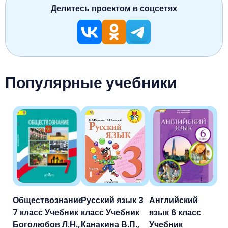
Делитесь проектом в соцсетях
Популярные учебники
Обществознание
Русский язык 3
Английский
7 класс Учебник
класс Учебник
язык 6 класс
Боголюбов Л.Н.,
Канакина В.П.,
Учебник