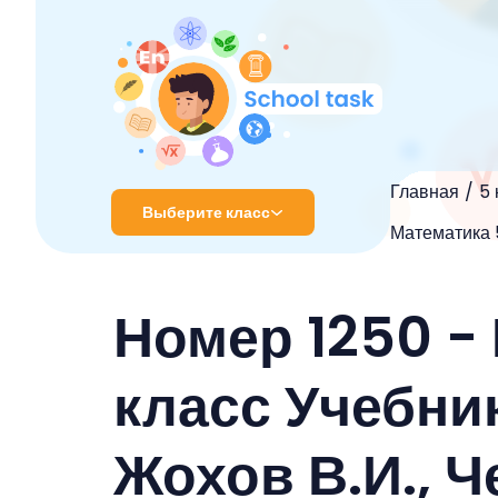
Главная
5 
Выберите класс
Математика 5
1 класс
Номер 1250 -
2 класс
3 класс
класс Учебник
4 класс
Жохов В.И., Ч
5 класс