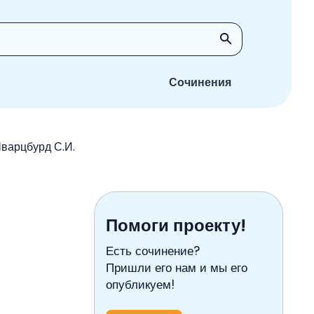
Сочинения
Шварцбурд С.И.
Помоги проекту!
Есть сочинение?
Пришли его нам и мы его
опубликуем!