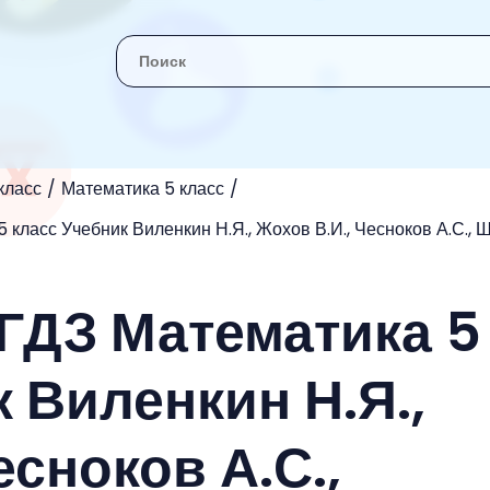
класс
Математика 5 класс
 класс Учебник Виленкин Н.Я., Жохов В.И., Чесноков А.С., 
 ГДЗ Математика 5
 Виленкин Н.Я.,
есноков А.С.,