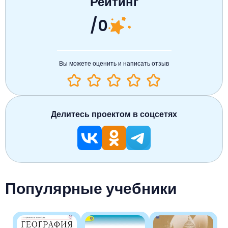
Рейтинг
/0
Вы можете оценить и написать отзыв
Делитесь проектом в соцсетях
Популярные учебники