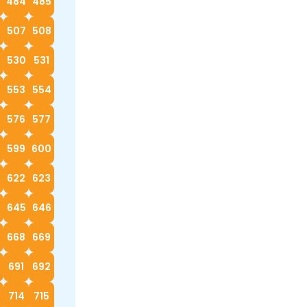
3
484
485
6
507
508
530
531
553
554
576
577
599
600
622
623
4
645
646
668
669
0
691
692
714
715