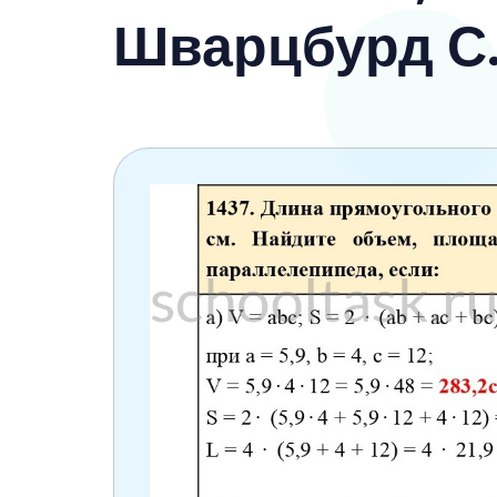
6 класс
Шварцбурд С.
7 класс
8 класс
9 класс
10 класс
11 класс