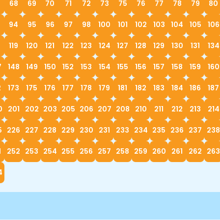
68
69
70
71
72
73
75
76
77
78
79
80
94
95
96
97
98
100
101
102
103
104
105
106
119
120
121
122
123
124
127
128
129
130
131
134
7
148
149
150
152
153
154
155
156
157
158
159
160
2
173
175
176
177
178
179
181
182
183
184
186
187
0
201
202
203
205
206
207
208
210
211
212
213
214
5
226
227
228
229
230
231
233
234
235
236
237
238
1
252
253
254
255
256
257
258
259
260
261
262
263
4