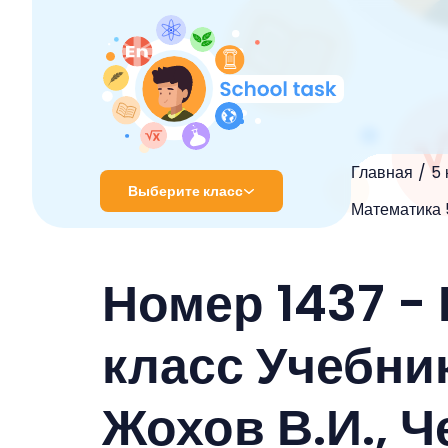
Главная
5 
Выберите класс
Математика 5
1 класс
Номер 1437 -
2 класс
3 класс
класс Учебник
4 класс
Жохов В.И., Ч
5 класс