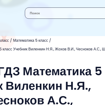
класс
Математика 5 класс
 класс Учебник Виленкин Н.Я., Жохов В.И., Чесноков А.С., 
 ГДЗ Математика 5
 Виленкин Н.Я.,
есноков А.С.,