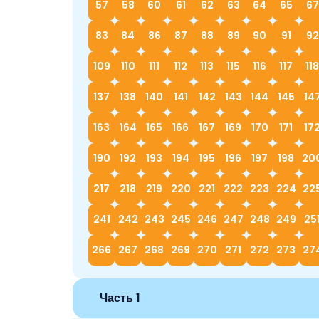
57
58
60
61
62
63
64
65
67
83
84
86
87
88
89
90
91
92
109
110
111
112
113
115
116
117
118
137
138
140
141
142
143
144
145
14
163
164
165
166
167
169
170
171
17
190
192
193
194
195
196
197
198
20
217
218
219
220
221
222
223
224
22
241
242
243
245
246
247
248
249
25
266
267
268
269
270
271
272
273
27
Часть 1