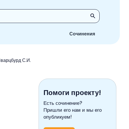
Сочинения
Шварцбурд С.И.
Помоги проекту!
Есть сочинение?
Пришли его нам и мы его
опубликуем!