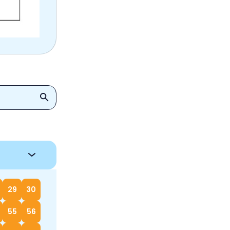
29
30
55
56