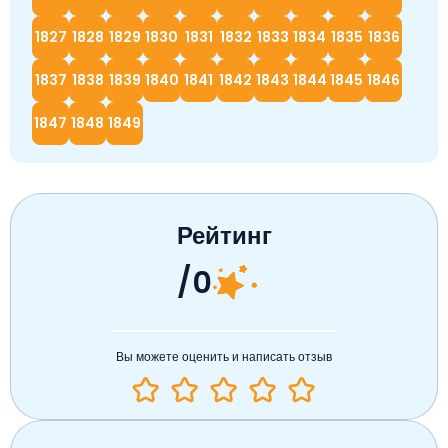
1827
1828
1829
1830
1831
1832
1833
1834
1835
1836
1837
1838
1839
1840
1841
1842
1843
1844
1845
1846
1847
1848
1849
Рейтинг
/0
Вы можете оценить и написать отзыв