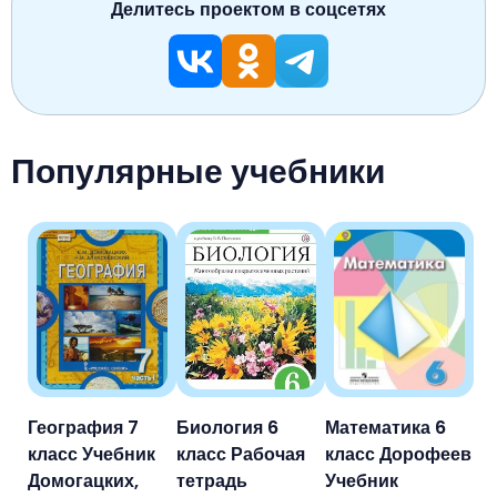
Делитесь проектом в соцсетях
Популярные учебники
География 7
Биология 6
Математика 6
класс Учебник
класс Рабочая
класс Дорофеев
Домогацких,
тетрадь
Учебник