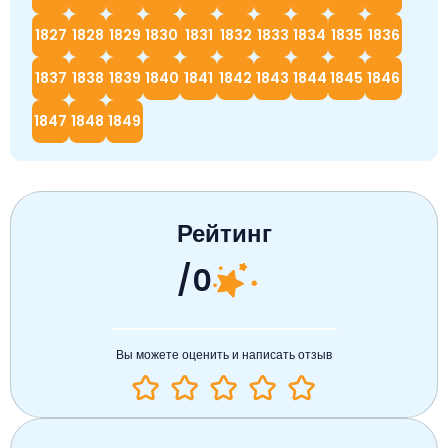
1827
1828
1829
1830
1831
1832
1833
1834
1835
1836
1837
1838
1839
1840
1841
1842
1843
1844
1845
1846
1847
1848
1849
Рейтинг
/0
Вы можете оценить и написать отзыв