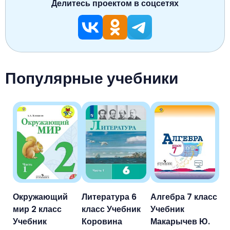
Делитесь проектом в соцсетях
Популярные учебники
Окружающий
Литература 6
Алгебра 7 класс
мир 2 класс
класс Учебник
Учебник
Учебник
Коровина
Макарычев Ю.