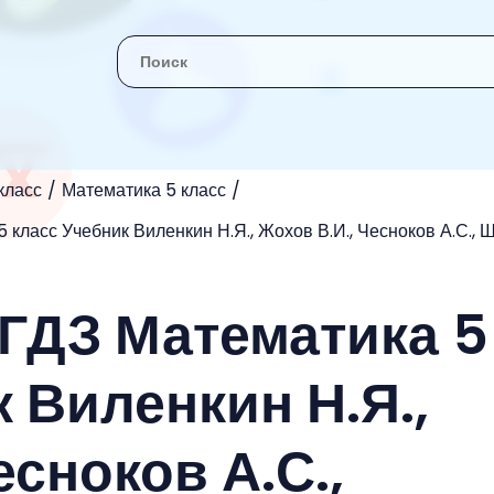
класс
Математика 5 класс
 класс Учебник Виленкин Н.Я., Жохов В.И., Чесноков А.С., 
 ГДЗ Математика 5
 Виленкин Н.Я.,
есноков А.С.,