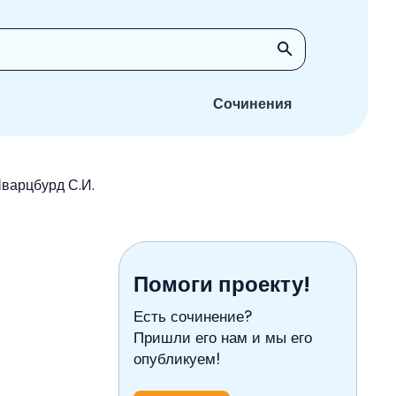
Сочинения
Шварцбурд С.И.
Помоги проекту!
Есть сочинение?
Пришли его нам и мы его
опубликуем!