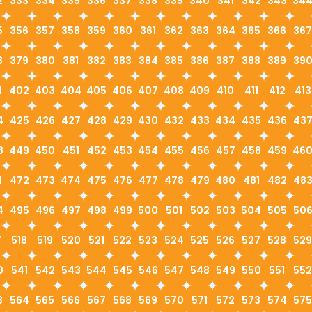
2
333
334
335
336
337
338
339
340
341
342
343
34
5
356
357
358
359
360
361
362
363
364
365
366
367
8
379
380
381
382
383
384
385
386
387
388
389
39
1
402
403
404
405
406
407
408
409
410
411
412
413
4
425
426
427
428
429
430
432
433
434
435
436
43
8
449
450
451
452
453
454
455
456
457
458
459
46
1
472
473
474
475
476
477
478
479
480
481
482
48
4
495
496
497
498
499
500
501
502
503
504
505
50
7
518
519
520
521
522
523
524
525
526
527
528
529
0
541
542
543
544
545
546
547
548
549
550
551
552
3
564
565
566
567
568
569
570
571
572
573
574
575