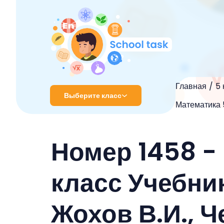
Главная
5 
Выберите класс
Математика 5
1 класс
Номер 1458 -
2 класс
3 класс
класс Учебник
4 класс
Жохов В.И., Ч
5 класс