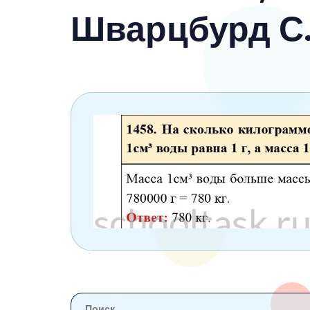
6 класс
Шварцбурд С.
7 класс
8 класс
9 класс
10 класс
11 класс