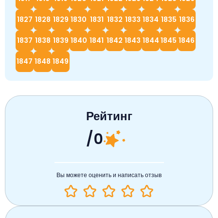
1827
1828
1829
1830
1831
1832
1833
1834
1835
1836
1837
1838
1839
1840
1841
1842
1843
1844
1845
1846
1847
1848
1849
Рейтинг
/0
Вы можете оценить и написать отзыв