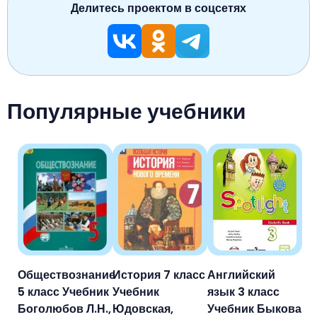
Делитесь проектом в соцсетях
Популярные учебники
Обществознание
История 7 класс
Английский
5 класс Учебник
Учебник
язык 3 класс
Боголюбов Л.Н.,
Юдовская,
Учебник Быкова