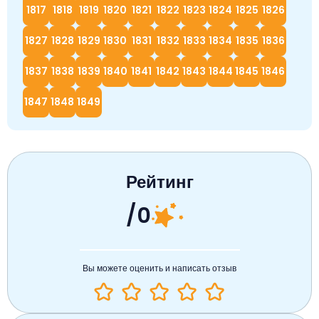
1817
1818
1819
1820
1821
1822
1823
1824
1825
1826
1827
1828
1829
1830
1831
1832
1833
1834
1835
1836
1837
1838
1839
1840
1841
1842
1843
1844
1845
1846
1847
1848
1849
Рейтинг
/0
Вы можете оценить и написать отзыв