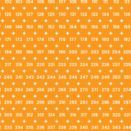
1
102
103
104
105
106
107
108
109
110
111
112
113
4
125
126
127
128
129
130
131
132
133
134
135
136
7
148
149
150
151
152
153
154
155
156
157
158
159
0
171
172
173
174
175
176
177
178
179
180
181
182
3
194
195
196
197
198
199
200
201
202
203
204
20
6
217
218
219
220
221
222
223
224
225
226
227
228
9
240
241
242
243
244
245
246
247
248
249
250
251
2
263
264
265
266
267
268
269
270
271
272
273
27
5
286
287
288
289
290
291
292
293
294
295
296
297
8
309
310
312
313
314
315
316
317
318
319
320
321
2
333
334
335
336
337
338
339
340
341
342
343
34