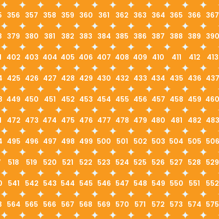
5
356
357
358
359
360
361
362
363
364
365
366
367
8
379
380
381
382
383
384
385
386
387
388
389
39
1
402
403
404
405
406
407
408
409
410
411
412
413
4
425
426
427
428
429
430
432
433
434
435
436
43
8
449
450
451
452
453
454
455
456
457
458
459
46
1
472
473
474
475
476
477
478
479
480
481
482
48
4
495
496
497
498
499
500
501
502
503
504
505
50
7
518
519
520
521
522
523
524
525
526
527
528
529
0
541
542
543
544
545
546
547
548
549
550
551
552
3
564
565
566
567
568
569
570
571
572
573
574
575