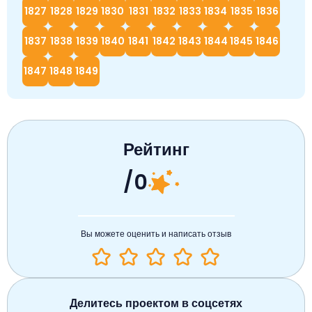
1827
1828
1829
1830
1831
1832
1833
1834
1835
1836
1837
1838
1839
1840
1841
1842
1843
1844
1845
1846
1847
1848
1849
Рейтинг
/0
Вы можете оценить и написать отзыв
Делитесь проектом в соцсетях