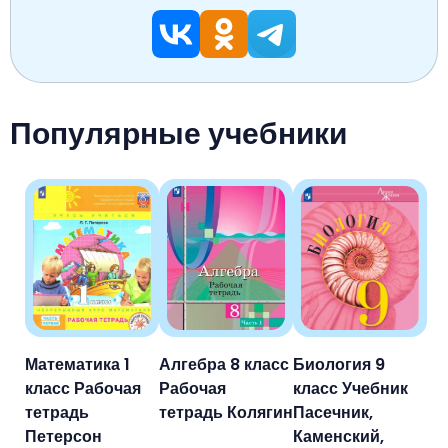
Популярные учебники
Математика 1
Алгебра 8 класс
Биология 9
класс Рабочая
Рабочая
класс Учебник
тетрадь
тетрадь Колягин
Пасечник,
Петерсон
Каменский,