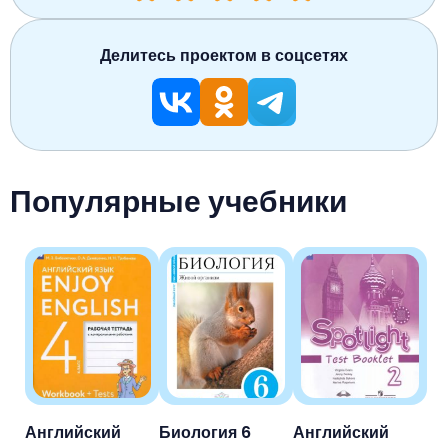
Делитесь проектом в соцсетях
Популярные учебники
Английский
Биология 6
Английский