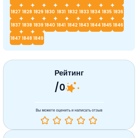
1827
1828
1829
1830
1831
1832
1833
1834
1835
1836
1837
1838
1839
1840
1841
1842
1843
1844
1845
1846
1847
1848
1849
Рейтинг
/0
Вы можете оценить и написать отзыв