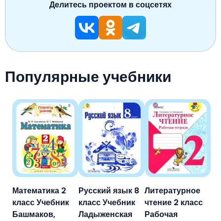
Делитесь проектом в соцсетях
Популярные учебники
Математика 2
Русский язык 8
Литературное
класс Учебник
класс Учебник
чтение 2 класс
Башмаков,
Ладыженская
Рабочая