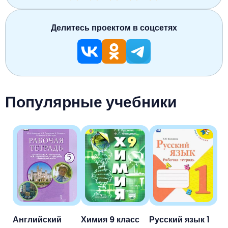
Делитесь проектом в соцсетях
Популярные учебники
Английский
Химия 9 класс
Русский язык 1