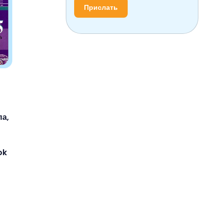
Прислать
па,
ok