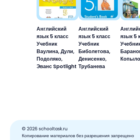
Английский
Английский
Англий
язык 5 класс
язык 5 класс
язык 5 
Учебник
Учебник
Учебни
Ваулина, Дули,
Биболетова,
Баранов
Подоляко,
Денисенко,
Копыло
Эванс Spotlight
Трубанева
© ️2026 schooltask.ru
Копирование материалов без разрешения запрещено