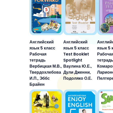
6 класс
7 класс
8 класс
9 класс
Английский
Английский
Англий
10 класс
язык 5 класс
язык 5 класс
язык 5 
Рабочая
Test Booklet
Рабоча
11 класс
тетрадь
Spotlight
тетрад
Вербицкая М.В.,
Ваулина Ю.Е.,
Комаров
Твердохлебова
Дули Дженни,
Ларионо
И.П., Эббс
Подоляко О.Е.
Пелтер
Брайен