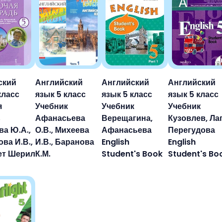
ский
Английский
Английский
Английский
класс
язык 5 класс
язык 5 класс
язык 5 класс
я
Учебник
Учебник
Учебник
ь
Афанасьева
Верещагина,
Кузовлев, Ла
а Ю.А.,
О.В., Михеева
Афанасьева
Перегудова
ва И.В.,
И.В., Баранова
English
English
ет Шерил
К.М.
Student's Book
Student's Bo