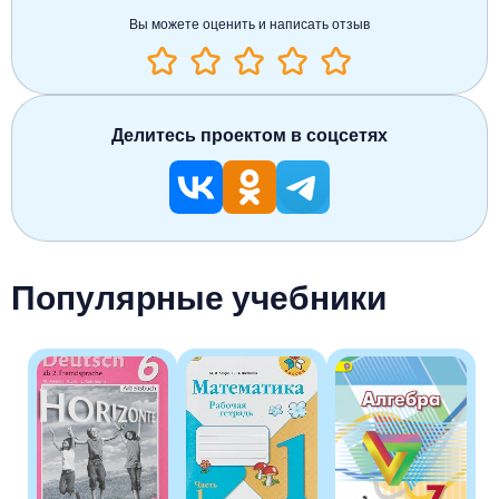
Вы можете оценить и написать отзыв
Делитесь проектом в соцсетях
Популярные учебники