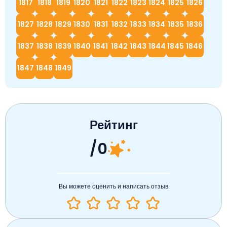
1817
1818
1819
1820
1821
1822
1823
1824
1825
1826
1827
1828
1829
1830
1831
1832
1833
1834
1835
1836
1837
1838
1839
1840
1841
1842
1843
1844
1845
1846
1847
1848
1849
Рейтинг
/0
Вы можете оценить и написать отзыв