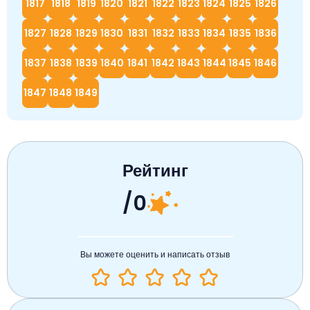
1817
1818
1819
1820
1821
1822
1823
1824
1825
1826
1827
1828
1829
1830
1831
1832
1833
1834
1835
1836
1837
1838
1839
1840
1841
1842
1843
1844
1845
1846
1847
1848
1849
Рейтинг
/0
Вы можете оценить и написать отзыв