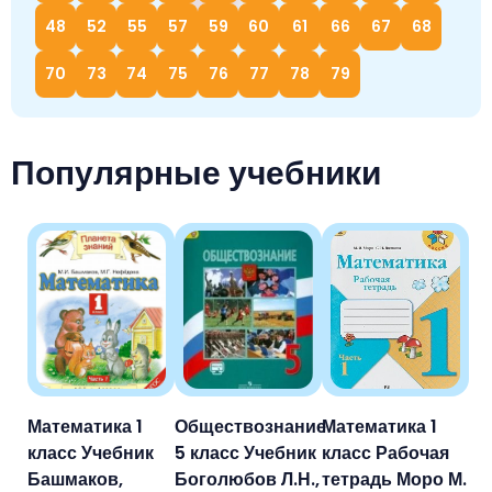
48
52
55
57
Немецкий язык
59
60
61
66
67
68
География
Биология
История
70
73
74
75
76
77
78
79
История
Технология
ОБЖ
География
Популярные учебники
Математика 1
Обществознание
Математика 1
класс Учебник
5 класс Учебник
класс Рабочая
Башмаков,
Боголюбов Л.Н.,
тетрадь Моро М.