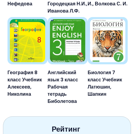
Нефедова
Городецкая Н.И.,
И., Волкова С. И.
Иванова Л.Ф.
География 8
Английский
Биология 7
класс Учебник
язык 3 класс
класс Учебник
Алексеев,
Рабочая
Латюшин,
Николина
тетрадь
Шапкин
Биболетова
Рейтинг