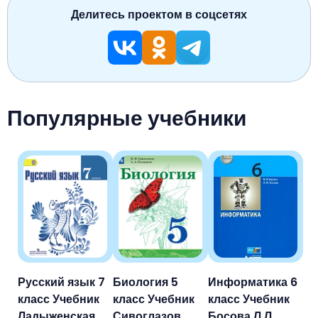
Делитесь проектом в соцсетях
Популярные учебники
Русский язык 7
Биология 5
Информатика 6
класс Учебник
класс Учебник
класс Учебник
Ладыженская
Сивоглазов,
Босова Л.Л.,