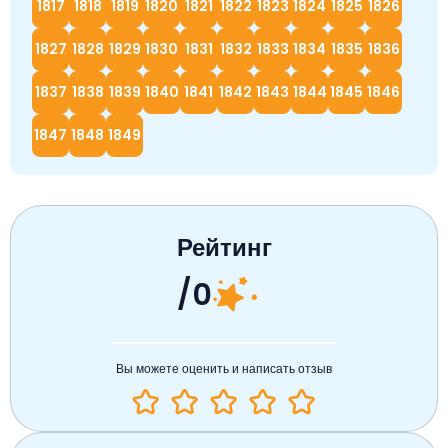
1817
1818
1819
1820
1821
1822
1823
1824
1825
1826
1827
1828
1829
1830
1831
1832
1833
1834
1835
1836
1837
1838
1839
1840
1841
1842
1843
1844
1845
1846
1847
1848
1849
Рейтинг
/0
Вы можете оценить и написать отзыв