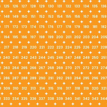
4
125
126
127
128
129
130
131
132
133
134
135
136
7
148
149
150
151
152
153
154
155
156
157
158
159
0
171
172
173
174
175
176
177
178
179
180
181
182
3
194
195
196
197
198
199
200
201
202
203
204
20
6
217
218
219
220
221
222
223
224
225
226
227
228
9
240
241
242
243
244
245
246
247
248
249
250
251
2
263
264
265
266
267
268
269
270
271
272
273
27
5
286
287
288
289
290
291
292
293
294
295
296
297
8
309
310
312
313
314
315
316
317
318
319
320
321
2
333
334
335
336
337
338
339
340
341
342
343
34