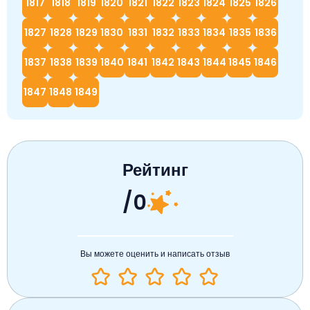
1817
1818
1819
1820
1821
1822
1823
1824
1825
1826
1827
1828
1829
1830
1831
1832
1833
1834
1835
1836
1837
1838
1839
1840
1841
1842
1843
1844
1845
1846
1847
1848
1849
Рейтинг
/0
Вы можете оценить и написать отзыв