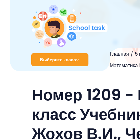
Главная
5 
Выберите класс
Математика 5
1 класс
Номер 1209 -
2 класс
3 класс
класс Учебник
4 класс
Жохов В.И., Ч
5 класс