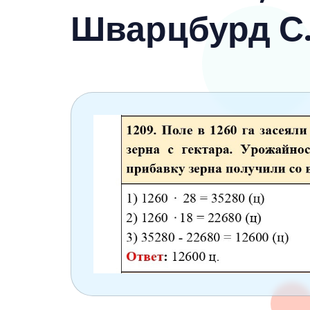
6 класс
Шварцбурд С.
7 класс
8 класс
9 класс
10 класс
11 класс