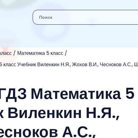
класс
Математика 5 класс
 класс Учебник Виленкин Н.Я., Жохов В.И., Чесноков А.С., 
 ГДЗ Математика 5
 Виленкин Н.Я.,
есноков А.С.,