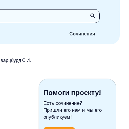
Сочинения
Шварцбурд С.И.
Помоги проекту!
Есть сочинение?
Пришли его нам и мы его
опубликуем!