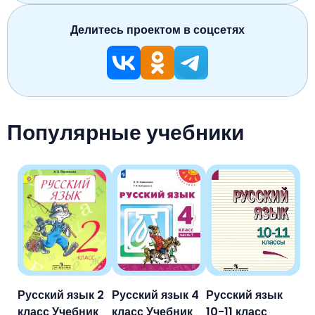
Делитесь проектом в соцсетях
Популярные учебники
Русский язык 2
Русский язык 4
Русский язык
класс Учебник
класс Учебник
10-11 класс