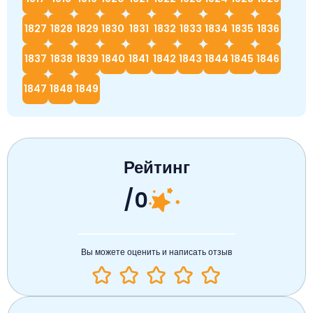
1827
1828
1829
1830
1831
1832
1833
1834
1835
1836
1837
1838
1839
1840
1841
1842
1843
1844
1845
1846
1847
1848
1849
Рейтинг
/0
Вы можете оценить и написать отзыв