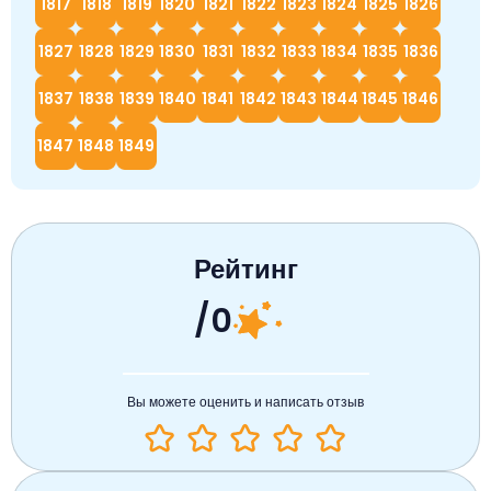
1817
1818
1819
1820
1821
1822
1823
1824
1825
1826
1827
1828
1829
1830
1831
1832
1833
1834
1835
1836
1837
1838
1839
1840
1841
1842
1843
1844
1845
1846
1847
1848
1849
Рейтинг
/0
Вы можете оценить и написать отзыв