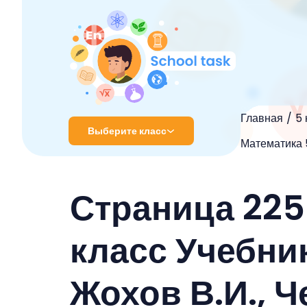
Главная
5 
Выберите класс
Математика 5
1 класс
Страница 225
2 класс
3 класс
класс Учебник
4 класс
Жохов В.И., Ч
5 класс