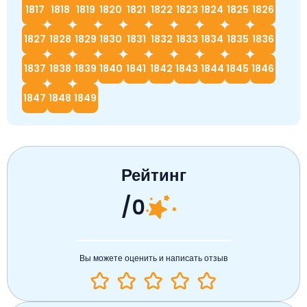
1817
1818
1819
1820
1821
1822
1823
1824
1825
1826
1827
1828
1829
1830
1831
1832
1833
1834
1835
1836
1837
1838
1839
1840
1841
1842
1843
1844
1845
1846
1847
1848
1849
Рейтинг
/0
Вы можете оценить и написать отзыв