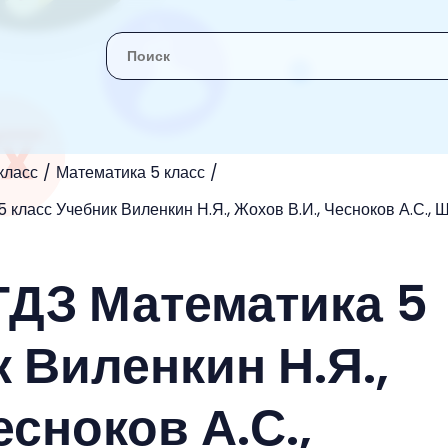
класс
Математика 5 класс
 класс Учебник Виленкин Н.Я., Жохов В.И., Чесноков А.С., 
 ГДЗ Математика 5
 Виленкин Н.Я.,
есноков А.С.,