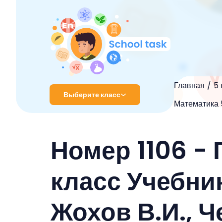
Главная
5 
Выберите класс
Математика 5
1 класс
Номер 1106 -
2 класс
3 класс
класс Учебник
4 класс
Жохов В.И., Ч
5 класс