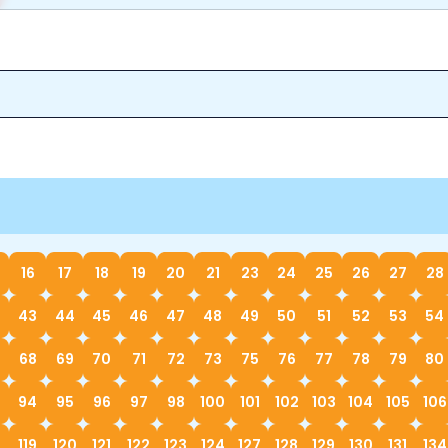
16
17
18
19
20
21
23
24
25
26
27
28
43
44
45
46
47
48
49
50
51
52
53
54
68
69
70
71
72
73
75
76
77
78
79
80
94
95
96
97
98
100
101
102
103
104
105
106
119
120
121
122
123
124
127
128
129
130
131
134