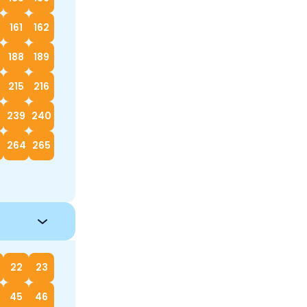
161
162
188
189
215
216
239
240
264
265
22
23
45
46