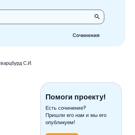
Сочинения
Шварцбурд С.И.
Помоги проекту!
Есть сочинение?
Пришли его нам и мы его
опубликуем!