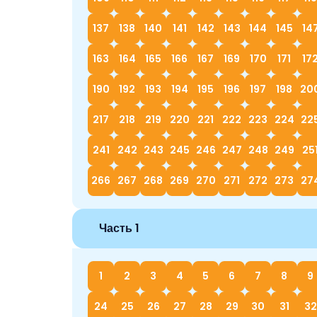
137
138
140
141
142
143
144
145
14
163
164
165
166
167
169
170
171
17
190
192
193
194
195
196
197
198
20
217
218
219
220
221
222
223
224
22
241
242
243
245
246
247
248
249
25
266
267
268
269
270
271
272
273
27
Часть 1
1
2
3
4
5
6
7
8
9
24
25
26
27
28
29
30
31
32