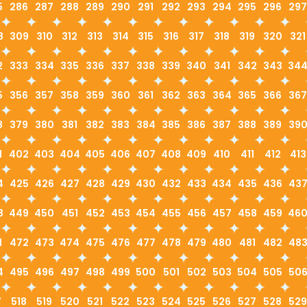
5
286
287
288
289
290
291
292
293
294
295
296
297
8
309
310
312
313
314
315
316
317
318
319
320
321
2
333
334
335
336
337
338
339
340
341
342
343
34
5
356
357
358
359
360
361
362
363
364
365
366
367
8
379
380
381
382
383
384
385
386
387
388
389
39
1
402
403
404
405
406
407
408
409
410
411
412
413
4
425
426
427
428
429
430
432
433
434
435
436
43
8
449
450
451
452
453
454
455
456
457
458
459
46
1
472
473
474
475
476
477
478
479
480
481
482
48
4
495
496
497
498
499
500
501
502
503
504
505
50
7
518
519
520
521
522
523
524
525
526
527
528
529