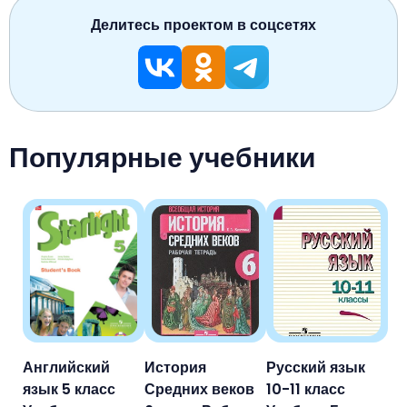
Делитесь проектом в соцсетях
Популярные учебники
Английский
История
Русский язык
язык 5 класс
Средних веков
10-11 класс