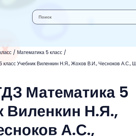
класс
Математика 5 класс
 класс Учебник Виленкин Н.Я., Жохов В.И., Чесноков А.С., 
ГДЗ Математика 5
 Виленкин Н.Я.,
есноков А.С.,