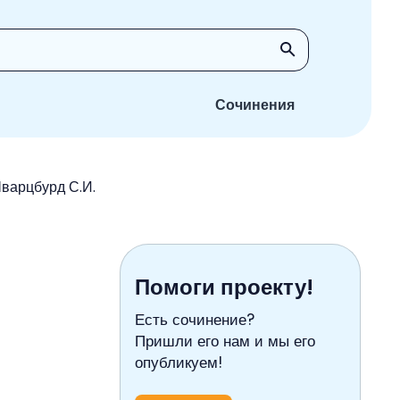
Сочинения
Шварцбурд С.И.
Помоги проекту!
Есть сочинение?
Пришли его нам и мы его
опубликуем!