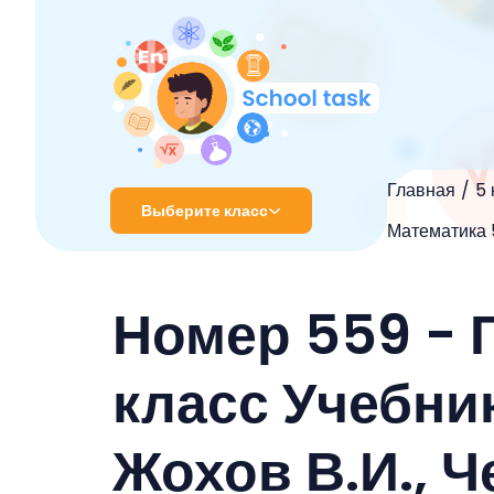
Главная
5 
Выберите класс
Математика 5
1 класс
Номер 559 - 
2 класс
3 класс
класс Учебник
4 класс
Жохов В.И., Ч
5 класс