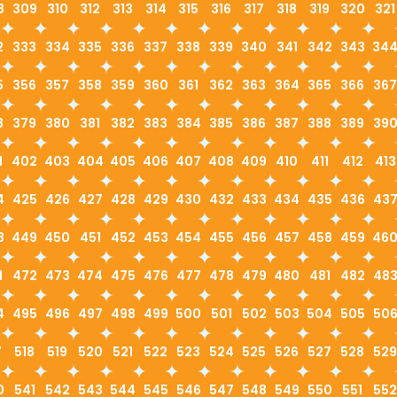
8
309
310
312
313
314
315
316
317
318
319
320
321
2
333
334
335
336
337
338
339
340
341
342
343
34
5
356
357
358
359
360
361
362
363
364
365
366
367
8
379
380
381
382
383
384
385
386
387
388
389
39
1
402
403
404
405
406
407
408
409
410
411
412
413
4
425
426
427
428
429
430
432
433
434
435
436
43
8
449
450
451
452
453
454
455
456
457
458
459
46
1
472
473
474
475
476
477
478
479
480
481
482
48
4
495
496
497
498
499
500
501
502
503
504
505
50
7
518
519
520
521
522
523
524
525
526
527
528
529
0
541
542
543
544
545
546
547
548
549
550
551
552