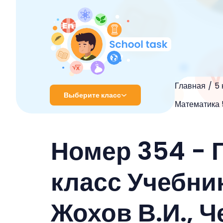
Главная
5 
Выберите класс
Математика 5
1 класс
Номер 354 - 
2 класс
3 класс
класс Учебник
4 класс
Жохов В.И., Ч
5 класс