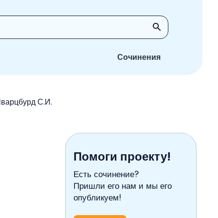
Сочинения
Шварцбурд С.И.
Помоги проекту!
Есть сочинение?
Пришли его нам и мы его
опубликуем!