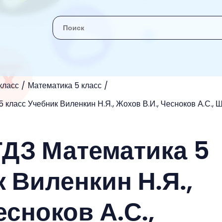
класс
Математика 5 класс
 класс Учебник Виленкин Н.Я., Жохов В.И., Чесноков А.С., 
ГДЗ Математика 5
 Виленкин Н.Я.,
есноков А.С.,