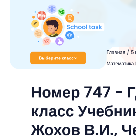
Главная
5 
Выберите класс
Математика 5
1 класс
Номер 747 - 
2 класс
3 класс
класс Учебник
4 класс
Жохов В.И., Ч
5 класс