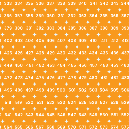
2
333
334
335
336
337
338
339
340
341
342
343
34
5
356
357
358
359
360
361
362
363
364
365
366
367
8
379
380
381
382
383
384
385
386
387
388
389
39
1
402
403
404
405
406
407
408
409
410
411
412
413
4
425
426
427
428
429
430
432
433
434
435
436
43
8
449
450
451
452
453
454
455
456
457
458
459
46
1
472
473
474
475
476
477
478
479
480
481
482
48
4
495
496
497
498
499
500
501
502
503
504
505
50
7
518
519
520
521
522
523
524
525
526
527
528
529
0
541
542
543
544
545
546
547
548
549
550
551
552
3
564
565
566
567
568
569
570
571
572
573
574
575