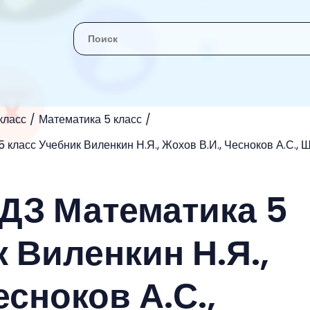
класс
Математика 5 класс
 класс Учебник Виленкин Н.Я., Жохов В.И., Чесноков А.С., 
ГДЗ Математика 5
 Виленкин Н.Я.,
есноков А.С.,