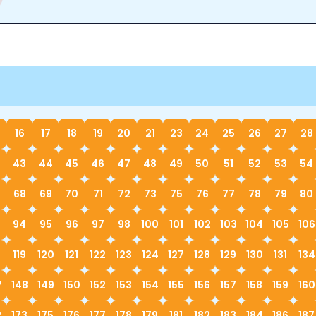
16
17
18
19
20
21
23
24
25
26
27
28
43
44
45
46
47
48
49
50
51
52
53
54
68
69
70
71
72
73
75
76
77
78
79
80
94
95
96
97
98
100
101
102
103
104
105
106
119
120
121
122
123
124
127
128
129
130
131
134
7
148
149
150
152
153
154
155
156
157
158
159
160
2
173
175
176
177
178
179
181
182
183
184
186
187