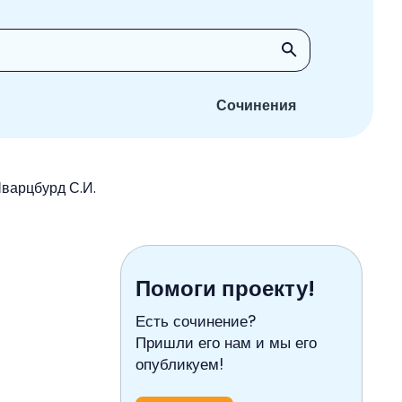
Сочинения
Шварцбурд С.И.
Помоги проекту!
Есть сочинение?
Пришли его нам и мы его
опубликуем!