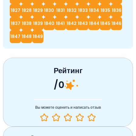
1827
1828
1829
1830
1831
1832
1833
1834
1835
1836
1837
1838
1839
1840
1841
1842
1843
1844
1845
1846
1847
1848
1849
Рейтинг
/0
Вы можете оценить и написать отзыв