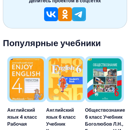
Делитесь проектом в соцсетях
Популярные учебники
Английский
Английский
Обществознание
язык 4 класс
язык 6 класс
6 класс Учебник
Рабочая
Учебник
Боголюбов Л.Н.,