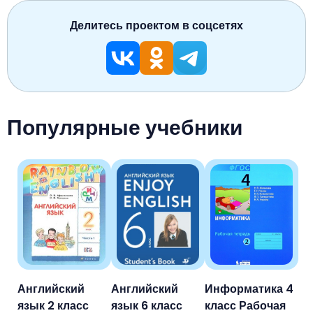
Делитесь проектом в соцсетях
Популярные учебники
Английский
Английский
Информатика 4
язык 2 класс
язык 6 класс
класс Рабочая