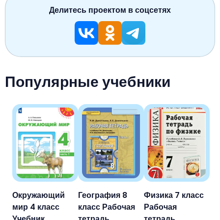
Делитесь проектом в соцсетях
Популярные учебники
Окружающий
География 8
Физика 7 класс
мир 4 класс
класс Рабочая
Рабочая
Учебник
тетрадь
тетрадь