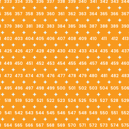
2
333
334
335
336
337
338
339
340
341
342
343
34
5
356
357
358
359
360
361
362
363
364
365
366
367
8
379
380
381
382
383
384
385
386
387
388
389
39
1
402
403
404
405
406
407
408
409
410
411
412
413
4
425
426
427
428
429
430
432
433
434
435
436
43
8
449
450
451
452
453
454
455
456
457
458
459
46
1
472
473
474
475
476
477
478
479
480
481
482
48
4
495
496
497
498
499
500
501
502
503
504
505
50
7
518
519
520
521
522
523
524
525
526
527
528
529
0
541
542
543
544
545
546
547
548
549
550
551
552
3
564
565
566
567
568
569
570
571
572
573
574
575