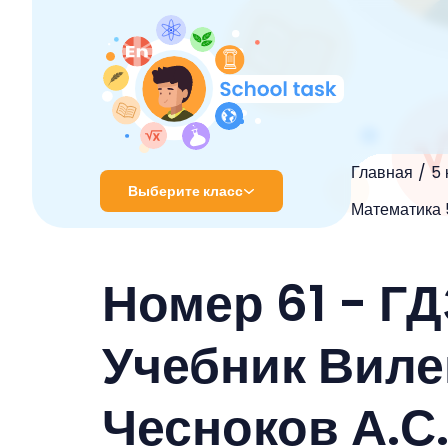
Главная
5 
Выберите класс
Математика 5
1 класс
Номер 61 - ГД
2 класс
3 класс
Учебник Вилен
4 класс
Чесноков А.С
5 класс