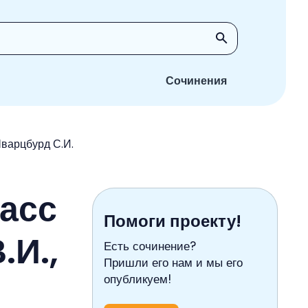
Сочинения
Шварцбурд С.И.
ласс
Помоги проекту!
.И.,
Есть сочинение?
Пришли его нам и мы его
опубликуем!