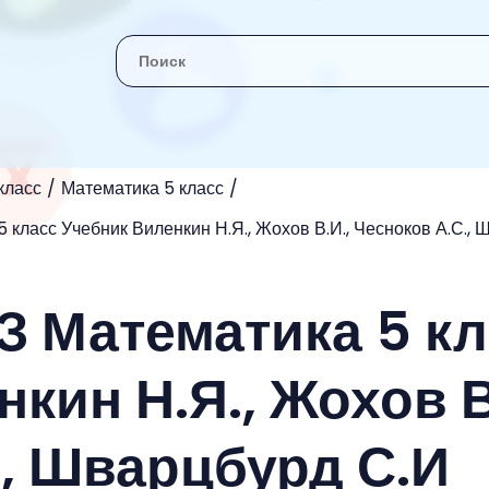
класс
Математика 5 класс
 класс Учебник Виленкин Н.Я., Жохов В.И., Чесноков А.С., 
З Математика 5 к
кин Н.Я., Жохов В
., Шварцбурд С.И