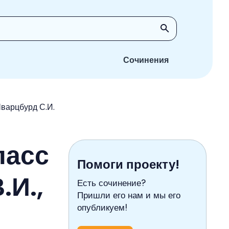
Сочинения
Шварцбурд С.И.
ласс
Помоги проекту!
.И.,
Есть сочинение?
Пришли его нам и мы его
опубликуем!