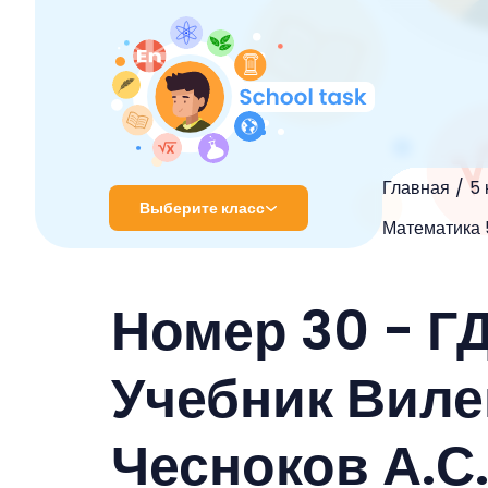
Главная
5 
Выберите класс
Математика 5
1 класс
Номер 30 - Г
2 класс
3 класс
Учебник Вилен
4 класс
Чесноков А.С
5 класс