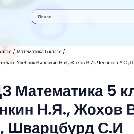
класс
Математика 5 класс
 класс Учебник Виленкин Н.Я., Жохов В.И., Чесноков А.С., 
ДЗ Математика 5 к
кин Н.Я., Жохов В
., Шварцбурд С.И