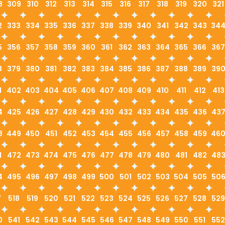
8
309
310
312
313
314
315
316
317
318
319
320
321
2
333
334
335
336
337
338
339
340
341
342
343
34
5
356
357
358
359
360
361
362
363
364
365
366
367
8
379
380
381
382
383
384
385
386
387
388
389
39
1
402
403
404
405
406
407
408
409
410
411
412
413
4
425
426
427
428
429
430
432
433
434
435
436
43
8
449
450
451
452
453
454
455
456
457
458
459
46
1
472
473
474
475
476
477
478
479
480
481
482
48
4
495
496
497
498
499
500
501
502
503
504
505
50
7
518
519
520
521
522
523
524
525
526
527
528
529
0
541
542
543
544
545
546
547
548
549
550
551
552