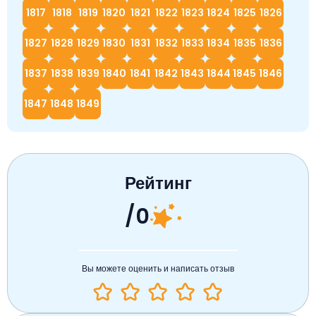
1817
1818
1819
1820
1821
1822
1823
1824
1825
1826
1827
1828
1829
1830
1831
1832
1833
1834
1835
1836
1837
1838
1839
1840
1841
1842
1843
1844
1845
1846
1847
1848
1849
Рейтинг
/0
Вы можете оценить и написать отзыв