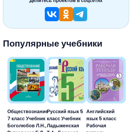
Делитесь проектом в соцсетях
Популярные учебники
Обществознание
Русский язык 5
Английский
7 класс Учебник
класс Учебник
язык 5 класс
Боголюбов Л.Н.,
Ладыженская
Рабочая