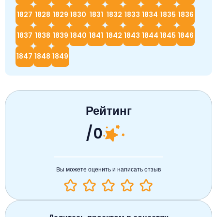
1827
1828
1829
1830
1831
1832
1833
1834
1835
1836
1837
1838
1839
1840
1841
1842
1843
1844
1845
1846
1847
1848
1849
Рейтинг
/0
Вы можете оценить и написать отзыв