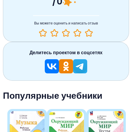
/0
Вы можете оценить и написать отзыв
Делитесь проектом в соцсетях
Популярные учебники