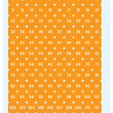
11
12
13
14
15
16
17
18
19
21
22
23
24
25
26
27
28
29
30
31
32
33
34
35
36
37
38
39
40
41
42
43
44
45
46
47
48
49
50
51
52
53
54
55
56
57
58
59
60
61
62
63
64
65
66
67
68
69
70
71
72
73
74
75
76
77
78
79
80
81
82
83
84
85
86
87
88
89
90
91
92
93
94
95
96
97
98
99
100
101
102
103
104
105
106
107
108
109
110
111