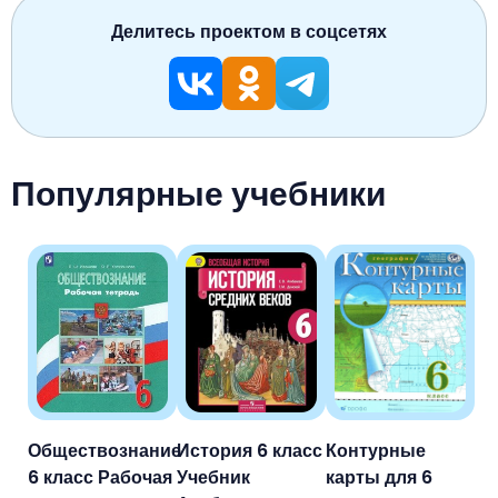
Делитесь проектом в соцсетях
Популярные учебники
Обществознание
История 6 класс
Контурные
6 класс Рабочая
Учебник
карты для 6