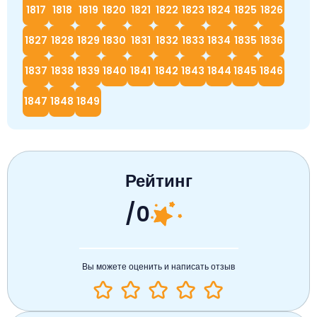
1817
1818
1819
1820
1821
1822
1823
1824
1825
1826
1827
1828
1829
1830
1831
1832
1833
1834
1835
1836
1837
1838
1839
1840
1841
1842
1843
1844
1845
1846
1847
1848
1849
Рейтинг
/0
Вы можете оценить и написать отзыв