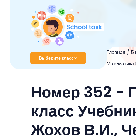
Главная
5 
Выберите класс
Математика 5
1 класс
Номер 352 - 
2 класс
3 класс
класс Учебник
4 класс
Жохов В.И., Ч
5 класс