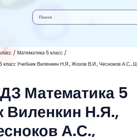
класс
Математика 5 класс
 класс Учебник Виленкин Н.Я., Жохов В.И., Чесноков А.С., 
ГДЗ Математика 5
 Виленкин Н.Я.,
есноков А.С.,