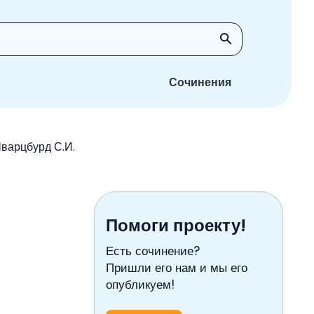
Сочинения
Шварцбурд С.И.
Помоги проекту!
Есть сочинение?
Пришли его нам и мы его
опубликуем!