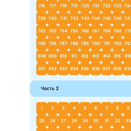
716
717
718
719
720
721
722
723
72
739
740
741
742
743
744
745
746
74
762
763
764
765
766
767
768
769
77
785
786
787
788
789
790
791
792
79
808
809
810
811
812
813
814
815
81
831
832
833
834
835
836
837
838
83
Часть 2
1
2
3
4
5
6
7
8
9
25
26
27
28
29
30
31
32
33