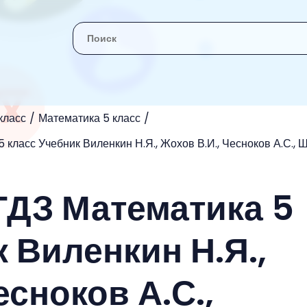
класс
Математика 5 класс
 класс Учебник Виленкин Н.Я., Жохов В.И., Чесноков А.С., 
 ГДЗ Математика 5
 Виленкин Н.Я.,
есноков А.С.,