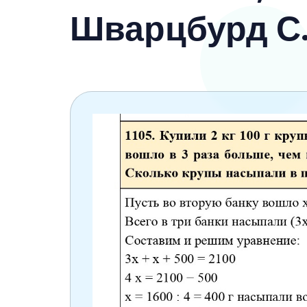
6 класс
Шварцбурд С.
7 класс
8 класс
9 класс
10 класс
11 класс