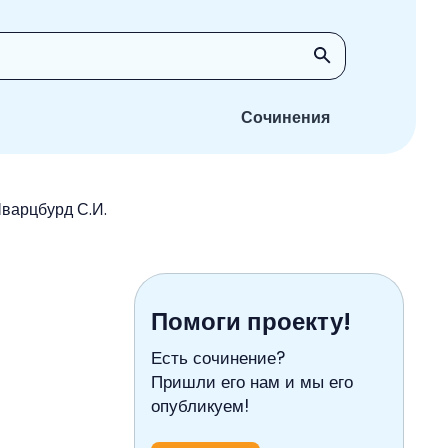
Сочинения
Шварцбурд С.И.
Помоги проекту!
Есть сочинение?
Пришли его нам и мы его
опубликуем!