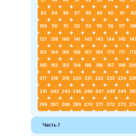
57
58
60
61
62
63
64
65
67
83
84
86
87
88
89
90
91
92
109
110
111
112
113
115
116
117
118
137
138
140
141
142
143
144
145
14
163
164
165
166
167
169
170
171
17
190
192
193
194
195
196
197
198
20
217
218
219
220
221
222
223
224
22
241
242
243
245
246
247
248
249
25
266
267
268
269
270
271
272
273
27
Часть 1