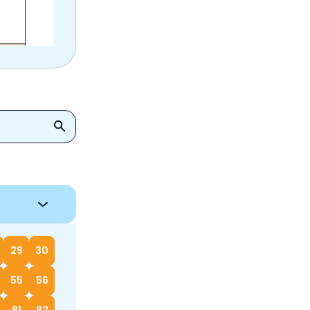
29
30
55
56