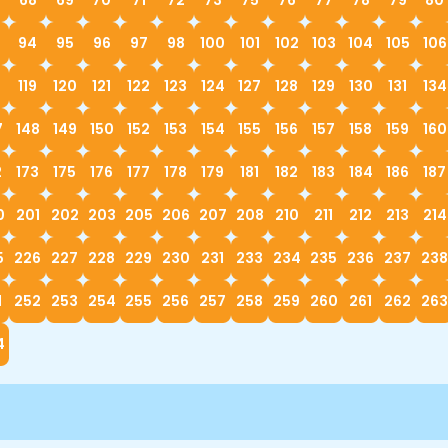
68
69
70
71
72
73
75
76
77
78
79
80
94
95
96
97
98
100
101
102
103
104
105
106
119
120
121
122
123
124
127
128
129
130
131
134
7
148
149
150
152
153
154
155
156
157
158
159
160
2
173
175
176
177
178
179
181
182
183
184
186
187
0
201
202
203
205
206
207
208
210
211
212
213
214
5
226
227
228
229
230
231
233
234
235
236
237
238
1
252
253
254
255
256
257
258
259
260
261
262
263
4