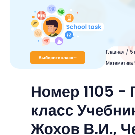
Главная
5 
Выберите класс
Математика 5
1 класс
Номер 1105 -
2 класс
3 класс
класс Учебник
4 класс
Жохов В.И., Ч
5 класс