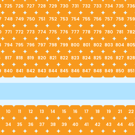
4
725
726
727
728
729
730
731
732
733
734
735
736
7
748
749
750
751
752
753
754
755
756
757
758
759
0
771
772
773
774
775
776
777
778
779
780
781
782
3
794
795
796
797
798
799
800
801
802
803
804
80
6
817
818
819
820
821
822
823
824
825
826
827
828
9
840
841
842
843
844
845
846
847
848
849
850
851
10
11
12
13
14
15
16
17
18
19
21
22
34
35
36
37
38
39
40
41
42
43
44
45