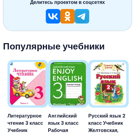
Делитесь проектом в соцсетях
Популярные учебники
Литературное
Английский
Русский язык 2
чтение 3 класс
язык 3 класс
класс Учебник
Учебник
Рабочая
Желтовская,