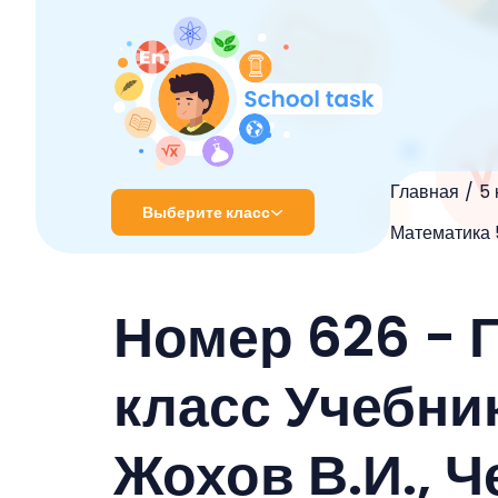
Главная
5 
Выберите класс
Математика 5
1 класс
Номер 626 - 
2 класс
3 класс
класс Учебник
4 класс
Жохов В.И., Ч
5 класс