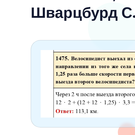
6 класс
Шварцбурд С.
7 класс
8 класс
9 класс
10 класс
11 класс