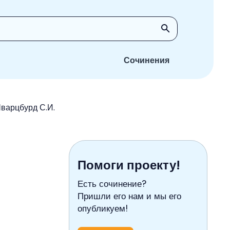
Сочинения
Шварцбурд С.И.
Помоги проекту!
Есть сочинение?
Пришли его нам и мы его
опубликуем!