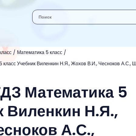
класс
Математика 5 класс
 класс Учебник Виленкин Н.Я., Жохов В.И., Чесноков А.С., 
ГДЗ Математика 5
 Виленкин Н.Я.,
есноков А.С.,