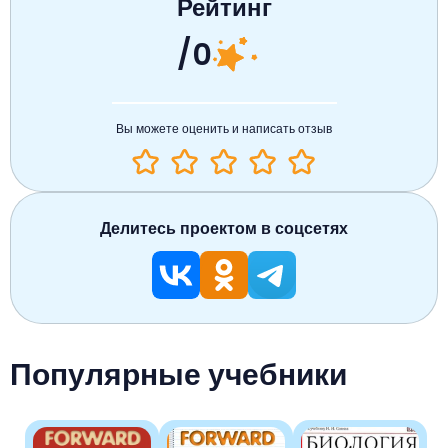
Рейтинг
/0
Вы можете оценить и написать отзыв
Делитесь проектом в соцсетях
Популярные учебники